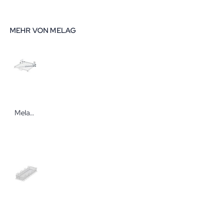
MEHR VON MELAG
Melag Oberkorb für MELAtherm® 20