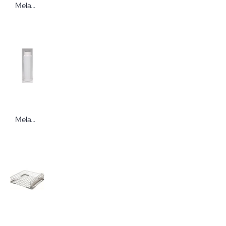
Melag Flexkorb 4 für liegende Instrumente für MELAtherm® 20
Melag Zubehör für MELAdem 47 und MELAdem 55, Mischbettharz Zubehör für Wasseraufbereitungsanlagen