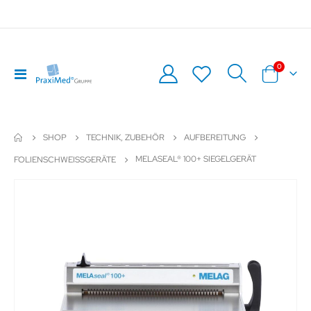
Artikel
0
Navigation
Warenkor
umschalten
SHOP
TECHNIK, ZUBEHÖR
AUFBEREITUNG
MELASEAL® 100+ SIEGELGERÄT
FOLIENSCHWEISSGERÄTE
Zum
Z
Ende
An
der
de
Bildergalerie
Bil
springen
sp