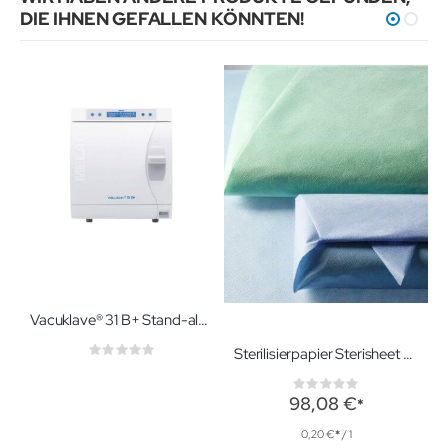
DIE IHNEN GEFALLEN KÖNNTEN!
Vacuklave® 31 B+ Stand-alone 17 Liter
Rating:
Sterilisierpapier Sterisheet 77 50x50 cm grün Sterilisationspapier
0%
Rating:
0%
98,08 €
0,20 €
/ 1