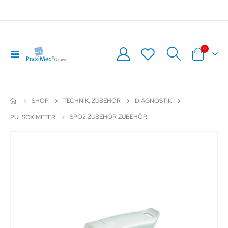
Artikel
0
Navigation
Warenkor
umschalten
SHOP
TECHNIK, ZUBEHÖR
DIAGNOSTIK
SPO2 ZUBEHÖR ZUBEHÖR
PULSOXIMETER
Zum
Z
Ende
An
der
de
Bildergalerie
Bil
springen
sp