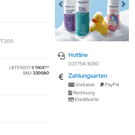
Previous
Next
RT 200.
Hotline
037754 3090
LIEFERZEIT
9 TAGE
SKU
320080
Zahlungsarten
Vorkasse
PayPal
Rechnung
Kreditkarte