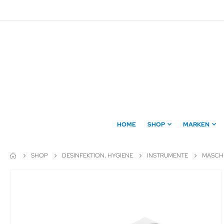
Direkt
zum
Inhalt
HOME
SHOP
MARKEN
SHOP
DESINFEKTION, HYGIENE
INSTRUMENTE
MASCHI
Zum
Ende
der
Bildergalerie
springen