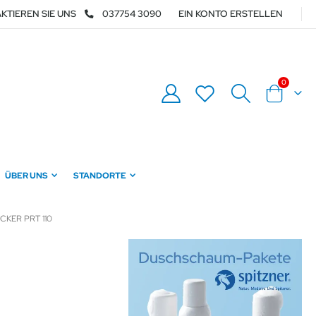
KTIEREN SIE UNS
037754 3090
EIN KONTO ERSTELLEN
Artikel
0
Warenkor
ÜBER UNS
STANDORTE
KER PRT 110