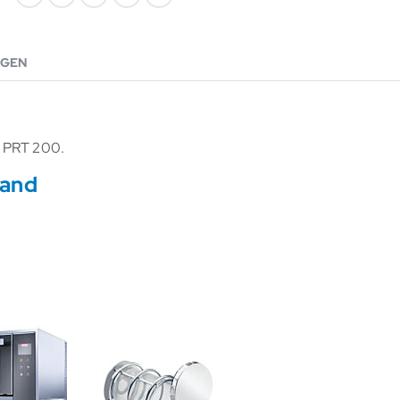
GEN
r PRT 200.
band