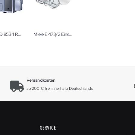
Miele PWD 8534 Reinigungs- und Desinfektionsgerät WS DSN IMS DWC Auftisch
Miele E 473/2 Einsatz/Sieb mit Deckel für Kleinstteile
Versandkosten
ab 200 € frei innerhalb Deutschlands
SERVICE