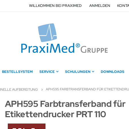
WILLKOMMEN BEI PRAXIMED
ANMELDEN
KONTA
BESTELLSYSTEM
SERVICE
SCHULUNGEN
DOWNLOADS
APH595 FARBTRANSFERBAND FÜR ETIKETTENDRUC
NELLE AUFBEREITUNG
Zum
APH595 Farbtransferband für
Anfang
Etikettendrucker PRT 110
der
Bildergalerie
springen