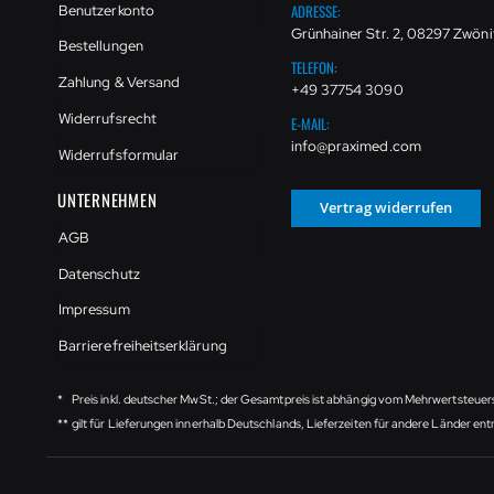
ADRESSE:
Benutzerkonto
Grünhainer Str. 2, 08297 Zwöni
Bestellungen
TELEFON:
Zahlung & Versand
+49 37754 3090
Widerrufsrecht
E-MAIL:
info@praximed.com
Widerrufsformular
UNTERNEHMEN
Vertrag widerrufen
AGB
Datenschutz
Impressum
Barrierefreiheitserklärung
*
Preis inkl. deutscher MwSt.; der Gesamtpreis ist abhängig vom Mehrwertsteuer
**
gilt für Lieferungen innerhalb Deutschlands, Lieferzeiten für andere Länder e