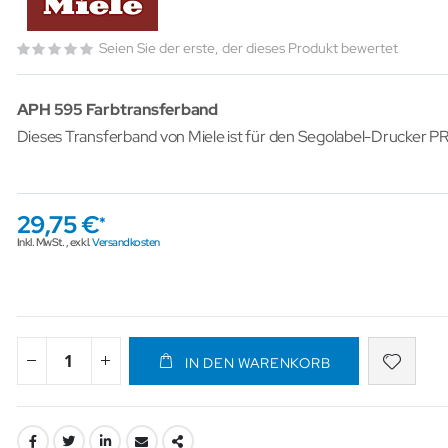
Seien Sie der erste, der dieses Produkt bewertet
APH 595 Farbtransferband
Dieses Transferband von Miele ist für den Segolabel-Drucker P
29,75 €
Inkl. MwSt.
,
exkl.
Versandkosten
IN DEN WARENKORB