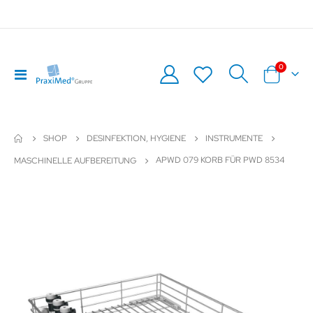
Artikel
0
Navigation
Warenkor
umschalten
SHOP
DESINFEKTION, HYGIENE
INSTRUMENTE
APWD 079 KORB FÜR PWD 8534
MASCHINELLE AUFBEREITUNG
Zum
Z
Ende
An
der
de
Bildergalerie
Bil
springen
sp