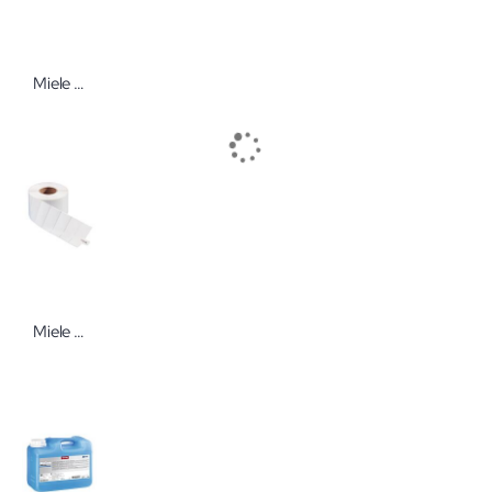
Miele ProCare Med 30 P 5 l Neutralisationsmittel
Miele Etiketten für Etikettendrucker PRT 200 1 Rolle á 1000 Etiketten APH596