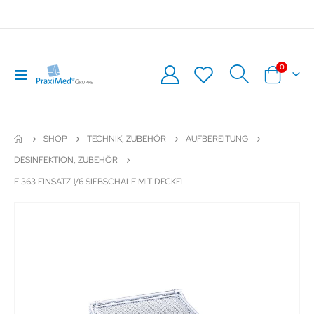
Artikel
0
Navigation
Warenkor
umschalten
SHOP
TECHNIK, ZUBEHÖR
AUFBEREITUNG
DESINFEKTION, ZUBEHÖR
E 363 EINSATZ 1/6 SIEBSCHALE MIT DECKEL
Zum
Z
Ende
An
der
de
Bildergalerie
Bil
springen
sp