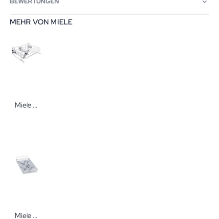
BEWERTUNGEN
MEHR VON MIELE
Miele A 101 Oberkorb/Lafette, 206 x 528 x 527 mm
Miele E 142 Einsatz 1/2 Siebschale 1 St 55 x 255 x 480 mm