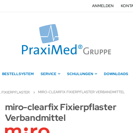
ANMELDEN
KONTA
BESTELLSYSTEM
SERVICE
SCHULUNGEN
DOWNLOADS
MIRO-CLEARFIX FIXIERPFLASTER VERBANDMITTEL
 FIXIERPFLASTER
Zum
miro-clearfix Fixierpflaster
Anfang
Verbandmittel
der
Bildergalerie
springen