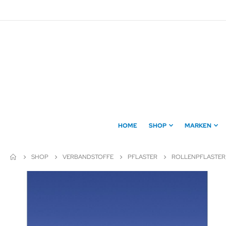
Direkt
zum
Inhalt
HOME
SHOP
MARKEN
SHOP
VERBANDSTOFFE
PFLASTER
ROLLENPFLASTER,
Zum
Ende
der
Bildergalerie
springen