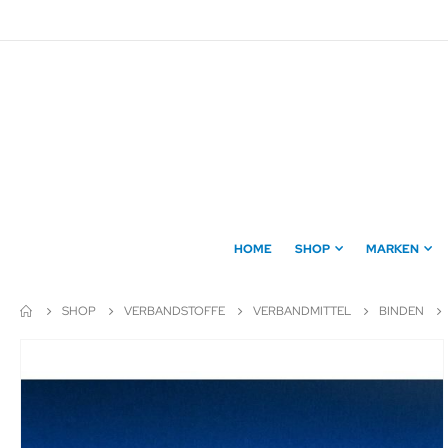
Direkt
zum
Inhalt
HOME
SHOP
MARKEN
SHOP
VERBANDSTOFFE
VERBANDMITTEL
BINDEN
Zum
Ende
der
Bildergalerie
springen