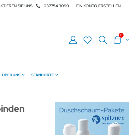
KTIEREN SIE UNS
037754 3090
EIN KONTO ERSTELLEN
Artikel
0
Warenkor
ÜBER UNS
STANDORTE
binden