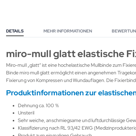
DETAILS
MEHR INFORMATIONEN
BEWERTUN
miro-mull glatt elastische F
Miro-mull „glatt“ ist eine hochelastische Mullbinde zum Fix
Binde miro mull glatt ermöglicht einen angenehmen Tragekomfo
Fixierung von Kompressen und Wundauflagen. Die Fixierbinde 
Produktinformationen zur elastischen
Dehnung ca. 100 %
Unsteril
Sehr weiche, anschmiegsame und luftdurchlässige Ge
Klassifizierung nach RL 93/42 EWG (Medizinproduktericht
Produkt zum einmaligen Gebrauch