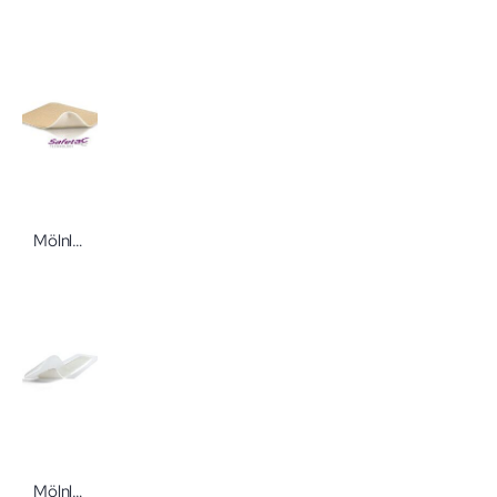
Mölnlycke Mepilex Lite Schaumverband Dünner Schaumverband für oberflächliche Wunden mit Safetac Technologie von Mölnlycke
Mölnlycke Mepilex Border Post OP Schaumverband Flexibler Komplettverband für chirurgische Wunden