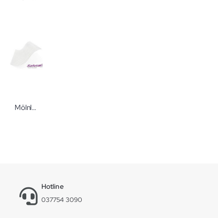
Mölnlycke Mepitel One Silikon-Netzverband Einseitig haftendes Wunddistanzgitter von Mölnlycke
Hotline
037754 3090