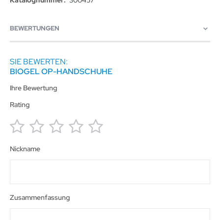
BEWERTUNGEN
SIE BEWERTEN:
BIOGEL OP-HANDSCHUHE
Ihre Bewertung
Rating
1
2
3
4
5
Nickname
star
stars
stars
stars
stars
Zusammenfassung