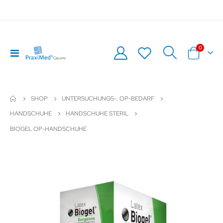
0
Navigation
Warenkor
umschalten
SHOP
UNTERSUCHUNGS-, OP-BEDARF
HANDSCHUHE
HANDSCHUHE STERIL
BIOGEL OP-HANDSCHUHE
Zum
Z
Ende
An
der
de
Bildergalerie
Bil
springen
sp