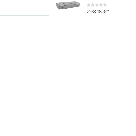
Rating:
0%
298,18 €