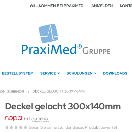
WILLKOMMEN BEI PRAXIMED
ANMELDEN
KONTA
BESTELLSYSTEM
SERVICE
SCHULUNGEN
DOWNLOADS
DECKEL GELOCHT 300X140MM
TION, ZUBEHÖR
Zum
Deckel gelocht 300x140mm
Anfang
der
Bildergalerie
Seien Sie der erste, der dieses Produkt bewertet
springen