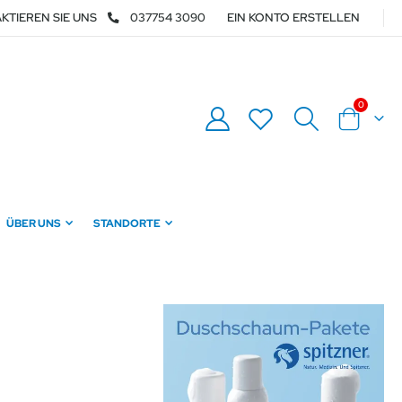
KTIEREN SIE UNS
037754 3090
EIN KONTO ERSTELLEN
Artikel
0
Warenkor
ÜBER UNS
STANDORTE