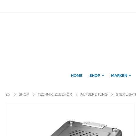
Direkt
zum
Inhalt
HOME
SHOP
MARKEN
SHOP
TECHNIK, ZUBEHÖR
AUFBEREITUNG
STERILISA
Zum
Ende
der
Bildergalerie
springen