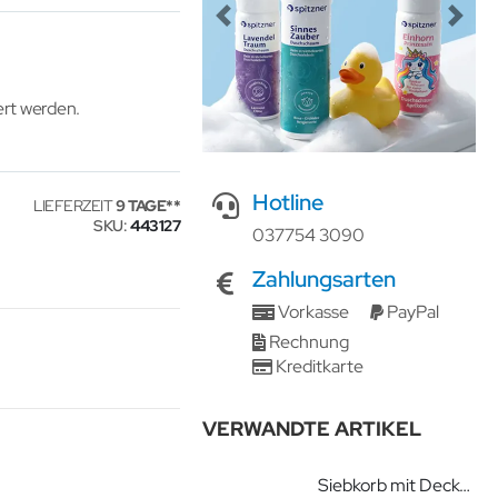
Previous
Next
gert werden.
Hotline
LIEFERZEIT
9 TAGE
SKU
443127
037754 3090
Zahlungsarten
Vorkasse
PayPal
Rechnung
Kreditkarte
VERWANDTE ARTIKEL
Siebkorb mit Deckel 267x125x50mm