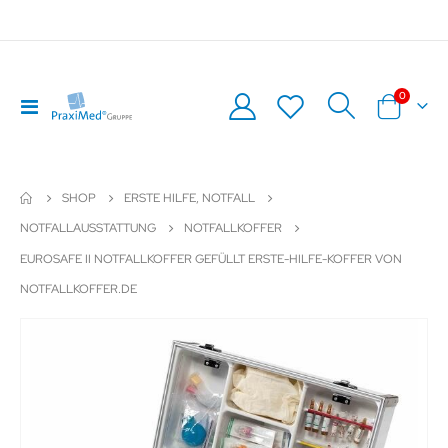
Artikel
0
Navigation
Warenkor
umschalten
SHOP
ERSTE HILFE, NOTFALL
NOTFALLAUSSTATTUNG
NOTFALLKOFFER
EUROSAFE II NOTFALLKOFFER GEFÜLLT ERSTE-HILFE-KOFFER VON
NOTFALLKOFFER.DE
Zum
Z
Ende
An
der
de
Bildergalerie
Bil
springen
sp