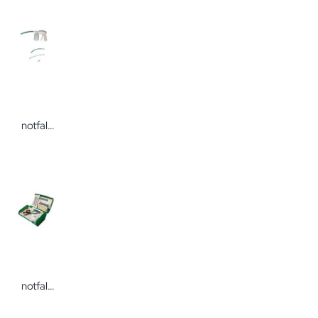
notfallkoffer.de Handabsaugpumpe Set Notfallbedarf von notfallkoffer.de
notfallkoffer.de Erste-HiIlfe-Box mit Wandhalterung, Füllung nach DIN13157 Notfallbedarf von notfallkoffer.de