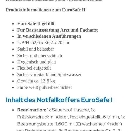
Produktinformationen zum EuroSafe II
EuroSafe II gefüllt
Für Basisausstattung Arzt und Facharzt
In verschiedenen Ausführungen
L/B/H 52,6 x 36,2 x 20 cm
Stabil und belastbar
Sicher und übersichtlich
Hygienisch und glatt
Flexibel aufgeteilt
Sicher vor Staub und Spritzwasser
Gewicht ca. 13,5 kg
Farbe weiß pulverbeschichtet
Inhalt des Notfallkoffers EuroSafe I
Reanimation:
1x Sauerstoffflasche, 1x
Präzisionsdruckminderer, fest eingestellt, 6 l / min, 1x
Beatmungsbeutel 1.600 ml, (Erwachsene / Kinder)
mit Patientenventil, 3x Beatmungsmasken Gr. 2, 3,