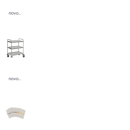
novocal Verschlussknebel weiß für Wäschenetze Wäschenetze kennzeichnen und verschließen
novocal Edelstahl-Mehrzweckwagen