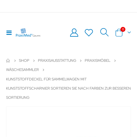
Artikel
0
Navigation
Warenkor
umschalten
SHOP
PRAXISAUSSTATTUNG
PRAXISMÖBEL
WÄSCHESAMMLER
KUNSTSTOFFDECKEL FÜR SAMMELWAGEN MIT
KUNSTSTOFFSCHARNIER SORTIEREN SIE NACH FARBEN ZUR BESSEREN
SORTIERUNG
Zum
Z
Ende
An
der
de
Bildergalerie
Bil
springen
sp