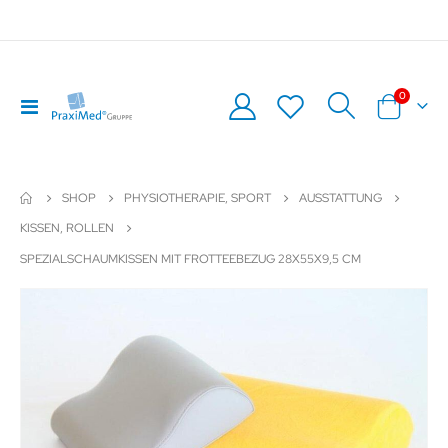
Artikel
0
Navigation
Warenkor
umschalten
SHOP
PHYSIOTHERAPIE, SPORT
AUSSTATTUNG
KISSEN, ROLLEN
SPEZIALSCHAUMKISSEN MIT FROTTEEBEZUG 28X55X9,5 CM
Zum
Z
Ende
An
der
de
Bildergalerie
Bil
springen
sp