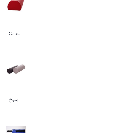
Özpinar Dreiviertelrollen von Özpinar
Özpinar Knierolle 60 cm Ø 18 cm