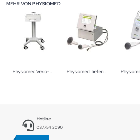
MEHR VON PHYSIOMED
Physiomed Vexio-Cart Gerätewagen für Expert 3rd Edition
Physiomed Tiefenoszillationsgerät Deep Oscillation Evident in verschiedenen Ausführungen
Hotline
037754 3090