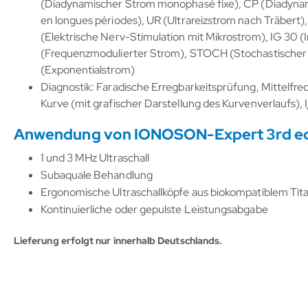
(Diadynamischer Strom monophasé fixe), CP (Diadyna
en longues périodes), UR (Ultrareizstrom nach Träber
(Elektrische Nerv-Stimulation mit Mikrostrom), IG 30 (
(Frequenzmodulierter Strom), STOCH (Stochastischer S
(Exponentialstrom)
Diagnostik: Faradische Erregbarkeitsprüfung, Mittelf
Kurve (mit grafischer Darstellung des Kurvenverlaufs), 
Anwendung von IONOSON-Expert 3rd editi
1 und 3 MHz Ultraschall
Subaquale Behandlung
Ergonomische Ultraschallköpfe aus biokompatiblem Tit
Kontinuierliche oder gepulste Leistungsabgabe
Lieferung erfolgt nur innerhalb Deutschlands.