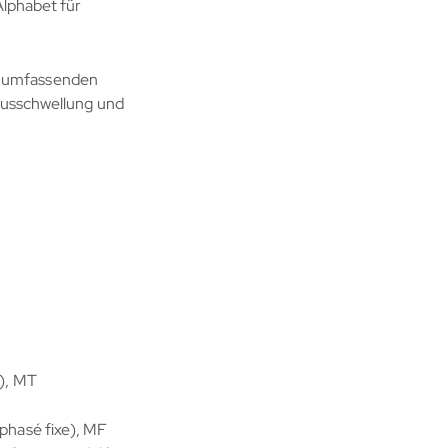
Alphabet für
n umfassenden
-Ausschwellung und
), MT
phasé fixe), MF