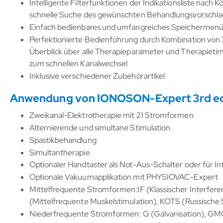
Intelligente Filterfunktionen der Indikationsliste nac
schnelle Suche des gewünschten Behandlungsvorschla
Einfach bedienbares und umfangreiches Speichermenü m
Perfektionierte Bedienführung durch Kombination v
Überblick über alle Therapieparameter und Therapietim
zum schnellen Kanalwechsel
Inklusive verschiedener Zubehörartikel
Anwendung von IONOSON-Expert 3rd edit
Zweikanal-Elektrotherapie mit 21 Stromformen
Alternierende und simultane Stimulation
Spastikbehandlung
Simultantherapie
Optionaler Handtaster als Not-Aus-Schalter oder für I
Optionale Vakuumapplikation mit PHYSIOVAC-Expert
Mittelfrequente Stromformen:IF (Klassischer Interfer
(Mittelfrequente Muskelstimulation), KOTS (Russische 
Niederfrequente Stromformen: G (Galvanisation), GMC 