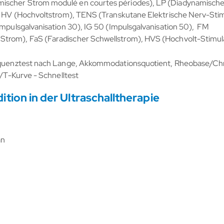
mischer Strom modulé en courtes périodes), LP (Diadynamisch
t), HV (Hochvoltstrom), TENS (Transkutane Elektrische Nerv-St
Impulsgalvanisation 30), IG 50 (Impulsgalvanisation 50), FM
trom), FaS (Faradischer Schwellstrom), HVS (Hochvolt-Stimula
requenztest nach Lange, Akkommodationsquotient, Rheobase/Chr
I/T-Kurve - Schnelltest
on in der Ultraschalltherapie
an