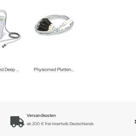
Physiomed Deep Oscillation® Personal Pro
Physiomed Plattenelektrode EF 10 mit Kabel und Farbcodierung
Versandkosten
ab 200 € frei innerhalb Deutschlands