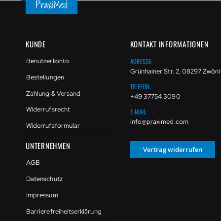
KUNDE
KONTAKT INFORMATIONEN
ADRESSE:
Benutzerkonto
Grünhainer Str. 2, 08297 Zwöni
Bestellungen
TELEFON:
Zahlung & Versand
+49 37754 3090
Widerrufsrecht
E-MAIL:
info@praximed.com
Widerrufsformular
UNTERNEHMEN
Vertrag widerrufen
AGB
Datenschutz
Impressum
Barrierefreiheitserklärung