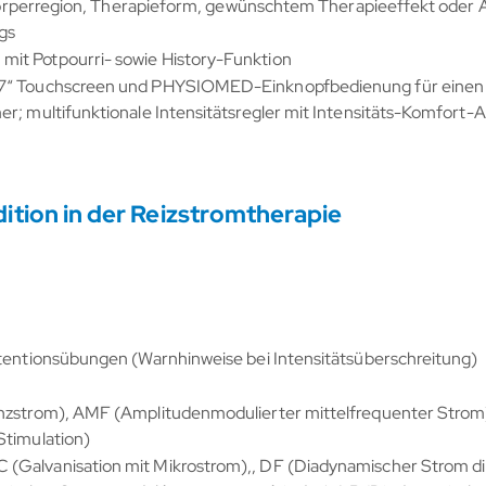
h Körperregion, Therapieform, gewünschtem Therapieeffekt oder 
gs
it Potpourri- sowie History-Funktion
on 7“ Touchscreen und PHYSIOMED-Einknopfbedienung für eine
er; multifunktionale Intensitätsregler mit Intensitäts-Komfort
ion in der Reizstromtherapie
ntentionsübungen (Warnhinweise bei Intensitätsüberschreitung)
enzstrom), AMF (Amplitudenmodulierter mittelfrequenter Strom
Stimulation)
(Galvanisation mit Mikrostrom),, DF (Diadynamischer Strom di