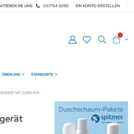
KTIEREN SIE UNS
037754 3090
EIN KONTO ERSTELLEN
Artikel
0
Warenkor
ÜBER UNS
STANDORTE
IEGERÄT MIT ZUBEHÖR
egerät