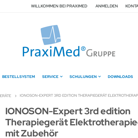
WILLKOMMEN BEI PRAXIMED
ANMELDEN
KONTA
BESTELLSYSTEM
SERVICE
SCHULUNGEN
DOWNLOADS
IONOSON-EXPERT 3RD EDITION THERAPIEGERÄT ELEKTROTHERAP
GERÄTE
Zum
IONOSON-Expert 3rd edition
Anfang
Therapiegerät Elektrotherapi
der
Bildergalerie
mit Zubehör
springen