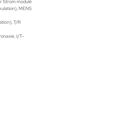
er Strom modulé
imulation), MENS
tion), T/R
onaxie, I/T-