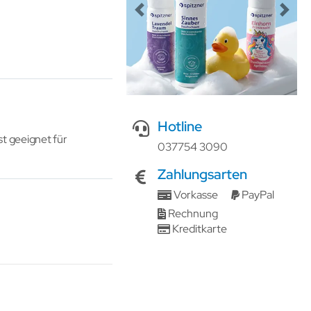
Previous
Next
Hotline
t geeignet für
037754 3090
Zahlungsarten
Vorkasse
PayPal
Rechnung
Kreditkarte