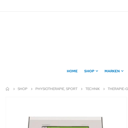
Direkt
zum
Inhalt
HOME
SHOP
MARKEN
SHOP
PHYSIOTHERAPIE, SPORT
TECHNIK
THERAPIE-
Zum
Ende
der
Bildergalerie
springen