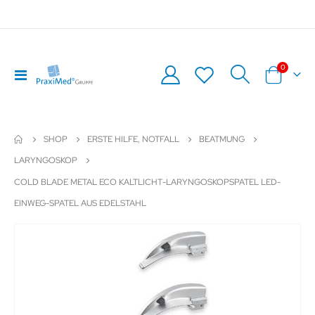
Artikel
0
Navigation
Warenkor
umschalten
SHOP
ERSTE HILFE, NOTFALL
BEATMUNG
LARYNGOSKOP
COLD BLADE METAL ECO KALTLICHT-LARYNGOSKOPSPATEL LED-
EINWEG-SPATEL AUS EDELSTAHL
Zum
Z
Ende
An
der
de
Bildergalerie
Bil
springen
sp