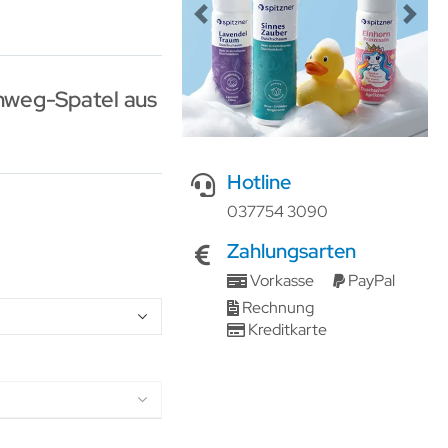
Previous
Next
nweg-Spatel aus
Hotline
037754 3090
Zahlungsarten
Vorkasse
PayPal
Rechnung
Kreditkarte