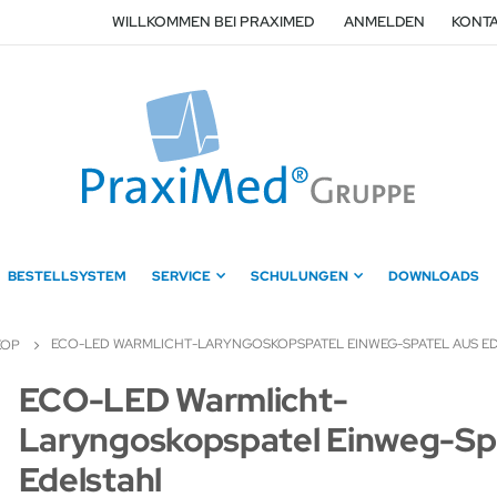
WILLKOMMEN BEI PRAXIMED
ANMELDEN
KONTA
BESTELLSYSTEM
SERVICE
SCHULUNGEN
DOWNLOADS
ECO-LED WARMLICHT-LARYNGOSKOPSPATEL EINWEG-SPATEL AUS E
KOP
Zum
ECO-LED Warmlicht-
Anfang
Laryngoskopspatel Einweg-Sp
der
Bildergalerie
Edelstahl
springen