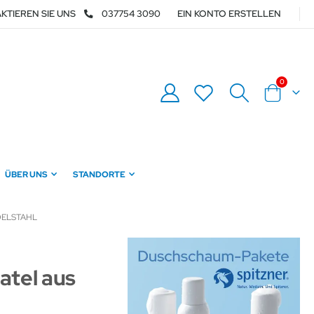
KTIEREN SIE UNS
037754 3090
EIN KONTO ERSTELLEN
Artikel
0
Warenkor
ÜBER UNS
STANDORTE
DELSTAHL
atel aus