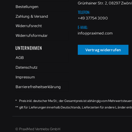
Grünhainer Str. 2, 08297 Zwöni
Bestellungen
TELEFON:
Zahlung & Versand
+49 37754 3090
Widerrufsrecht
E-MAIL:
info@praximed.com
Widerrufsformular
UNTERNEHMEN
Vertrag widerrufen
AGB
Datenschutz
Impressum
Barrierefreiheitserklärung
*
Preis inkl. deutscher MwSt.; der Gesamtpreis ist abhängig vom Mehrwertsteuer
**
gilt für Lieferungen innerhalb Deutschlands, Lieferzeiten für andere Länder e
© PraxiMed Vertriebs GmbH