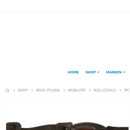
Direkt
zum
Inhalt
HOME
SHOP
MARKEN
SI
SHOP
REHA, PFLEGE
MOBILITÄT
ROLLSTÜHLE
Zum
Ende
der
Bildergalerie
springen