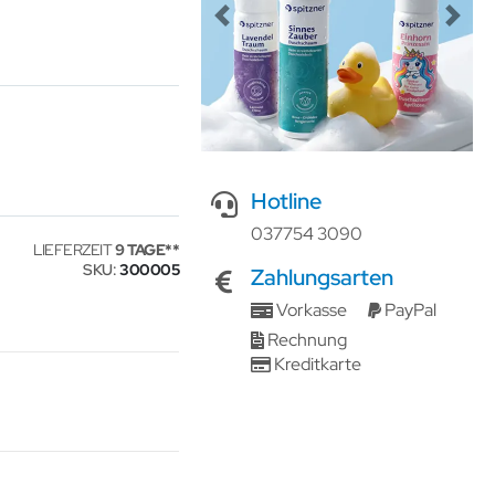
Previous
Next
Hotline
037754 3090
LIEFERZEIT
9 TAGE
SKU
300005
Zahlungsarten
Vorkasse
PayPal
Rechnung
Kreditkarte