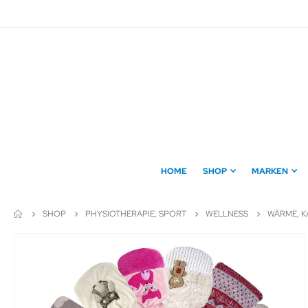
Direkt
zum
Inhalt
HOME
SHOP
MARKEN
SHOP
PHYSIOTHERAPIE, SPORT
WELLNESS
WÄRME, K
Zum
Ende
der
Bildergalerie
springen