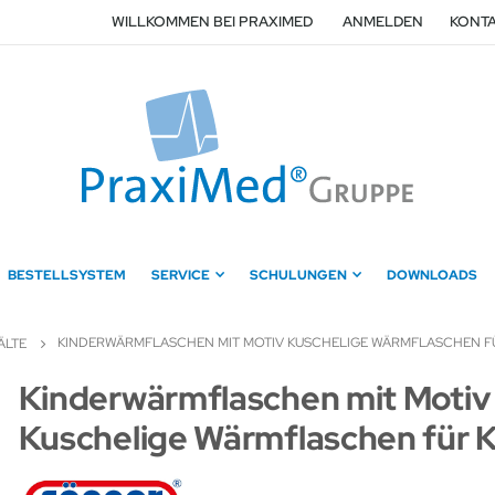
WILLKOMMEN BEI PRAXIMED
ANMELDEN
KONTA
BESTELLSYSTEM
SERVICE
SCHULUNGEN
DOWNLOADS
KINDERWÄRMFLASCHEN MIT MOTIV KUSCHELIGE WÄRMFLASCHEN F
ÄLTE
Zum
Kinderwärmflaschen mit Motiv
Anfang
Kuschelige Wärmflaschen für 
der
Bildergalerie
springen