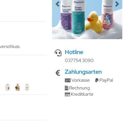
Previous
Next
erschluss.
Hotline
037754 3090
Zahlungsarten
Vorkasse
PayPal
Rechnung
Kreditkarte