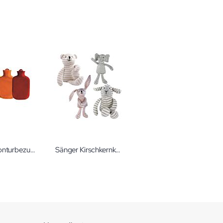
Sänger Konturbezug mit Wärmflasche 2 Liter
Sänger Kirschkernkissen Zoo-Baby Körnerkissen