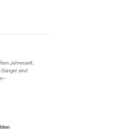
ten Jahreszeit.
 Sänger sind
er-
hlen