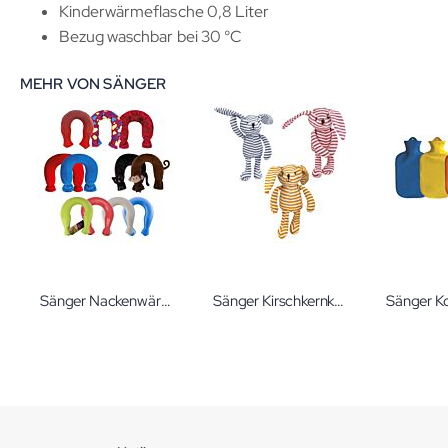
Kinderwärmeflasche 0,8 Liter
Bezug waschbar bei 30 °C
MEHR VON SÄNGER
Sänger Nackenwärmflasche 1,4 L
Sänger Kirschkernkissen Hase Tammy / Tommy / Timmy Körnerkissen Hase gestreift