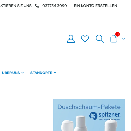
KTIEREN SIE UNS
037754 3090
EIN KONTO ERSTELLEN
Artikel
0
Warenkor
ÜBER UNS
STANDORTE