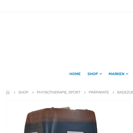
Direkt
zum
Inhalt
HOME
SHOP
MARKEN
SHOP
PHYSIOTHERAPIE, SPORT
PRÄPARATE
BADEZUS
Zum
Ende
der
Bildergalerie
springen