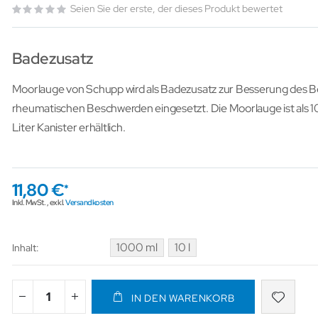
Seien Sie der erste, der dieses Produkt bewertet
Badezusatz
Moorlauge von Schupp wird als Badezusatz zur Besserung des B
rheumatischen Beschwerden eingesetzt. Die Moorlauge ist als 1
Liter Kanister erhältlich.
11,80 €
Inkl. MwSt.
,
exkl.
Versandkosten
1000 ml
10 l
Inhalt
IN DEN WARENKORB