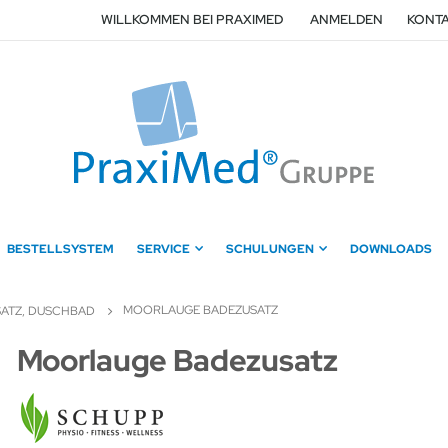
WILLKOMMEN BEI PRAXIMED
ANMELDEN
KONTA
BESTELLSYSTEM
SERVICE
SCHULUNGEN
DOWNLOADS
MOORLAUGE BADEZUSATZ
ATZ, DUSCHBAD
Zum
Moorlauge Badezusatz
Anfang
der
Bildergalerie
springen