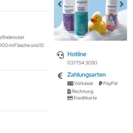
Previous
Next
efindens bei
000 ml Flasche und 10
Hotline
037754 3090
Zahlungsarten
Vorkasse
PayPal
Rechnung
Kreditkarte