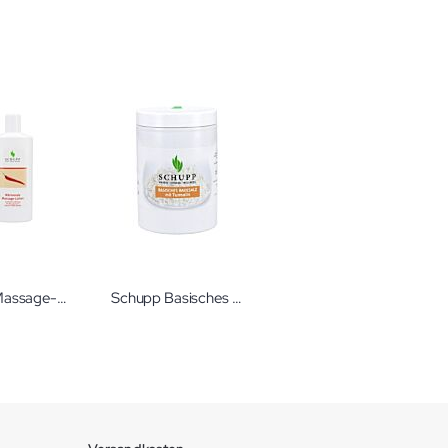
Schupp Massage-Lotion wärmend
Schupp Basisches Badesalz mit Turmalin Badezusatz