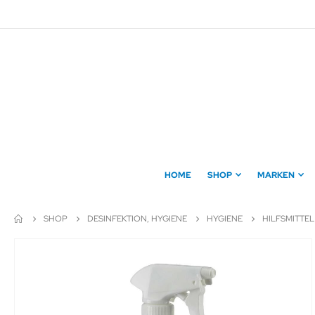
Direkt
zum
Inhalt
HOME
SHOP
MARKEN
SHOP
DESINFEKTION, HYGIENE
HYGIENE
HILFSMITTEL
Zum
Ende
der
Bildergalerie
springen