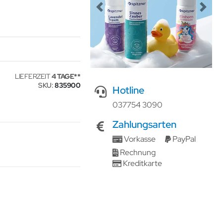
Previous
Next
LIEFERZEIT
4 TAGE
SKU
835900
Hotline
037754 3090
Zahlungsarten
Vorkasse
PayPal
Rechnung
Kreditkarte