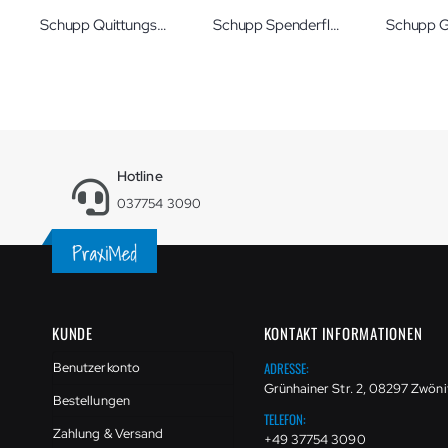
Schupp Quittungsblock 50 Durchschreibsätze
Schupp Spenderflasche leer für Lotionen und Seifen 500 ml
Hotline
037754 3090
KUNDE
KONTAKT INFORMATIONEN
ADRESSE:
Benutzerkonto
Grünhainer Str. 2, 08297 Zwöni
Bestellungen
TELEFON:
Zahlung & Versand
+49 37754 3090