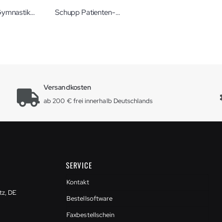
Schupp Gymnastikhocker mit Holzsitz Ø 35 cm Hocker
Schupp Patienten-Karteikarten
Versandkosten
ab 200 € frei innerhalb Deutschlands
SERVICE
Kontakt
tz, DE
Bestellsoftware
Faxbestellschein