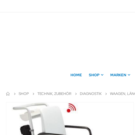
Direkt
zum
Inhalt
HOME
SHOP
MARKEN
SHOP
TECHNIK, ZUBEHÖR
DIAGNOSTIK
WAAGEN, LÄ
Zum
Ende
der
Bildergalerie
springen