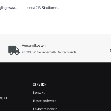
seca Säuglingswaage 745 mit Laufgewichten
seca 213 Stadiometer
Versandkosten
ab 200 € frei innerhalb Deutschlands
SERVICE
Kontakt
tz, DE
Bestellsoftware
Faxbestellschein