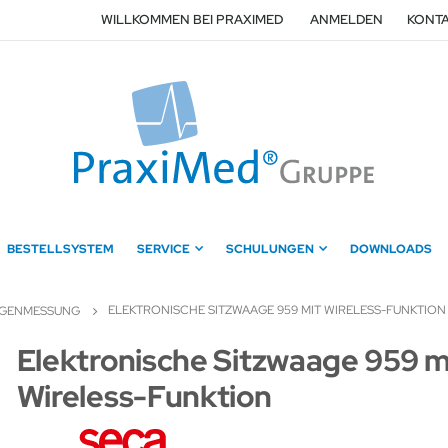
WILLKOMMEN BEI PRAXIMED
ANMELDEN
KONTA
BESTELLSYSTEM
SERVICE
SCHULUNGEN
DOWNLOADS
ELEKTRONISCHE SITZWAAGE 959 MIT WIRELESS-FUNKTION
NGENMESSUNG
Zum
Elektronische Sitzwaage 959 m
Anfang
Wireless-Funktion
der
Bildergalerie
springen