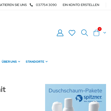
KTIEREN SIE UNS
037754 3090
EIN KONTO ERSTELLEN
Artikel
0
Warenkor
ÜBER UNS
STANDORTE
it