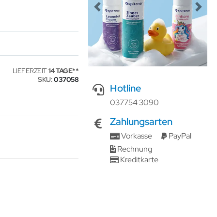
Previous
Next
LIEFERZEIT
14 TAGE
SKU
037058
Hotline
037754 3090
Zahlungsarten
Vorkasse
PayPal
Rechnung
Kreditkarte