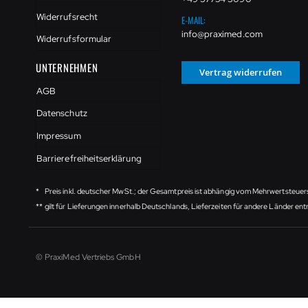
Widerrufsrecht
E-MAIL:
info@praximed.com
Widerrufsformular
UNTERNEHMEN
Vertrag widerrufen
AGB
Datenschutz
Impressum
Barrierefreiheitserklärung
*
Preis inkl. deutscher MwSt.; der Gesamtpreis ist abhängig vom Mehrwertsteuer
**
gilt für Lieferungen innerhalb Deutschlands, Lieferzeiten für andere Länder e
© PraxiMed Vertriebs GmbH