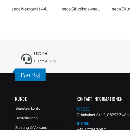
seca Netzgerät 447 Kabellänge 185 cm
seca Säuglingswaage 354 Breast-Milk-Intake-Funktion
Hotline
037754 3090
KUNDE
KONTAKT INFORMATIONEN
ADRESSE:
Benutzerkonto
Grünhainer Str. 2, 08297 Zwöni
Bestellungen
TELEFON:
Zahlung & Versand
+49 37754 3090