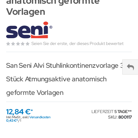
anatomisch geformte
Vorlagen
Seien Sie der erste, der dieses Produkt bewertet
San Seni Alvi Stuhlinkontinenzvorlage 30
Stück Atmungsaktive anatomisch
geformte Vorlagen
12,84 €
LIEFERZEIT
5 TAGE
SKU
800117
Inkl. MwSt.
,
exkl.
Versandkosten
0,43 €
/ 1