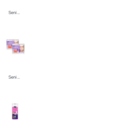
Seni Bauchtücher
Seni Seni® Lady Pants