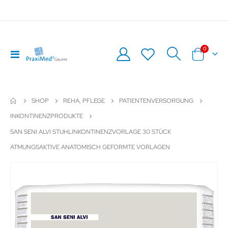
Artikel
0
Navigation
Warenkor
umschalten
SHOP
REHA, PFLEGE
PATIENTENVERSORGUNG
INKONTINENZPRODUKTE
SAN SENI ALVI STUHLINKONTINENZVORLAGE 30 STÜCK
ATMUNGSAKTIVE ANATOMISCH GEFORMTE VORLAGEN
Zum
Z
Ende
An
der
de
Bildergalerie
Bil
springen
sp