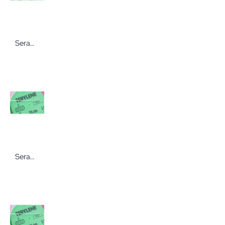
Serag - Wiessner TERYLENE Nahtmaterial HRT-26 Fäden für die Wundversorgung von Serag-Wiessner
Serag - Wiessner TERYLENE Nahtmaterial unbenadelt grün Fäden für die Wundversorgung von Serag-Wiessner