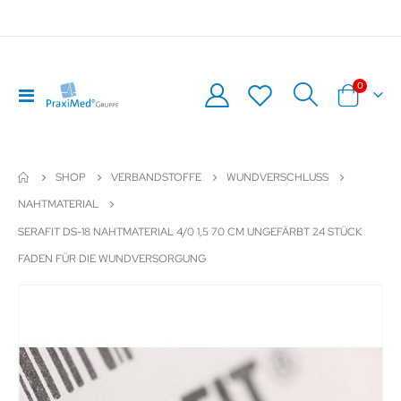
Artikel
0
Navigation
Warenkor
umschalten
SHOP
VERBANDSTOFFE
WUNDVERSCHLUSS
NAHTMATERIAL
SERAFIT DS-18 NAHTMATERIAL 4/0 1,5 70 CM UNGEFÄRBT 24 STÜCK
FADEN FÜR DIE WUNDVERSORGUNG
Zum
Z
Ende
An
der
de
Bildergalerie
Bil
springen
sp