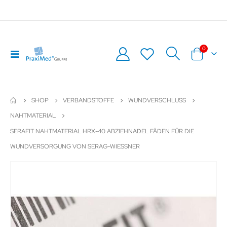
Artikel
0
Navigation
Warenkor
umschalten
SHOP
VERBANDSTOFFE
WUNDVERSCHLUSS
NAHTMATERIAL
SERAFIT NAHTMATERIAL HRX-40 ABZIEHNADEL FÄDEN FÜR DIE
WUNDVERSORGUNG VON SERAG-WIESSNER
Zum
Z
Ende
An
der
de
Bildergalerie
Bil
springen
sp