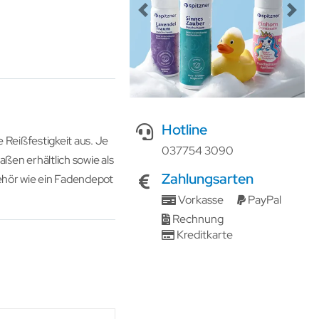
Previous
Next
Hotline
 Reißfestigkeit aus. Je
037754 3090
ßen erhältlich sowie als
Zahlungsarten
behör wie ein Fadendepot
Vorkasse
PayPal
Rechnung
Kreditkarte