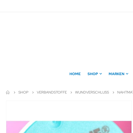
Direkt
zum
Inhalt
HOME
SHOP
MARKEN
SHOP
VERBANDSTOFFE
WUNDVERSCHLUSS
NAHTMAT
Zum
Ende
der
Bildergalerie
springen