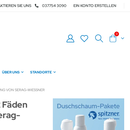
KTIEREN SIE UNS
037754 3090
EIN KONTO ERSTELLEN
Artikel
0
Warenkor
ÜBER UNS
STANDORTE
UNG VON SERAG-WIESSNER
 Fäden
erag-