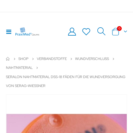
Artikel
0
Navigation
Warenkor
umschalten
SHOP
VERBANDSTOFFE
WUNDVERSCHLUSS
NAHTMATERIAL
SERALON NAHTMATERIAL DSS-18 FÄDEN FÜR DIE WUNDVERSORGUNG
VON SERAG-WIESSNER
Zum
Z
Ende
An
der
de
Bildergalerie
Bil
springen
sp