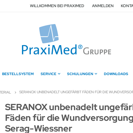
WILLKOMMEN BEI PRAXIMED
ANMELDEN
KONTA
BESTELLSYSTEM
SERVICE
SCHULUNGEN
DOWNLOADS
SERANOX UNBENADELT UNGEFÄRBT FÄDEN FÜR DIE WUNDVERSO
ERIAL
Zum
SERANOX unbenadelt ungefär
Anfang
Fäden für die Wundversorgung
der
Bildergalerie
Serag-Wiessner
springen