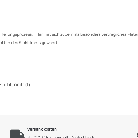
eilungsprozess. Titan hat sich zudem als besonders verträgliches Materi
ften des Stahldrahts gewahrt.
t (Titannitrid)
Versandkosten
ab 200 € frei innerhalb Deutschlands