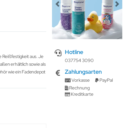
Previous
Next
Hotline
 Reißfestigkeit aus. Je
037754 3090
ßen erhältlich sowie als
Zahlungsarten
behör wie ein Fadendepot
Vorkasse
PayPal
Rechnung
Kreditkarte