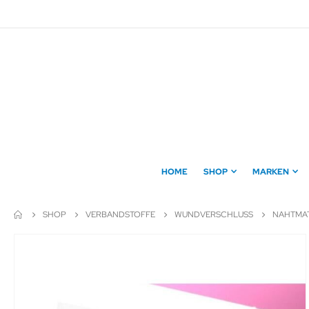
Direkt
zum
Inhalt
HOME
SHOP
MARKEN
SHOP
VERBANDSTOFFE
WUNDVERSCHLUSS
NAHTMAT
Zum
Ende
der
Bildergalerie
springen