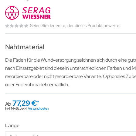
Seien Sie der erste, der dieses Produkt bewertet
Nahtmaterial
Die Fäden für die Wundversorgung zeichnen sich durch eine gute
nach Einsatzgebiet sind diese in unterschiedlichen Farben und Ma
resorbierbare oder nicht resorbierbare Variante. Optionales Zu
oder Federöhrnadeln erhältlich.
77,29 €
Ab
Inkl. MwSt.
,
exkl.
Versandkosten
Länge