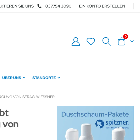
KTIEREN SIE UNS
037754 3090
EIN KONTO ERSTELLEN
Artikel
0
Warenkor
ÜBER UNS
STANDORTE
RGUNG VON SERAG-WIESSNER
bt
 von