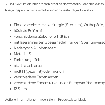
SERANOX® ist ein nicht resorbierbares Nahtmaterial, das sich durch
Ausgangsprodukt ist absolut korrosionsbeständiger Edelstahl.
Einsatzbereiche: Herzchirurgie (Sternum), Orthopädie, 
höchste Reißkraft
verschiedenes Zubehör erhältlich
mit laserarmierten Spezialnadeln für den Sternumversc
Nadeltyp: NA unbenadelt
Material: Stahl
Farbe: ungefärbt
nicht resorbierbar
multifil (gezwirnt) oder monofil
verschiedene Fadenlängen
verschiedene Fadenstärken nach European Pharmacopo
12 Stück
Weitere Informationen finden Sie im Produktdatenblatt.