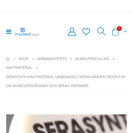
Artikel
0
Navigation
Warenkor
umschalten
SHOP
VERBANDSTOFFE
WUNDVERSCHLUSS
NAHTMATERIAL
SERASYNTH NAHTMATERIAL UNBENADELT SERAG-BINDER FÄDEN FÜR
DIE WUNDVERSORGUNG VON SERAG-WIESSNER
Zum
Z
Ende
An
der
de
Bildergalerie
Bil
springen
sp