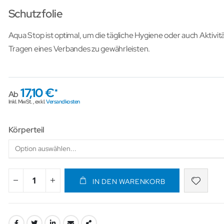
Schutzfolie
Aqua Stop ist optimal, um die tägliche Hygiene oder auch Aktivi
Tragen eines Verbandes zu gewährleisten.
17,10 €
Ab
Inkl. MwSt.
,
exkl.
Versandkosten
Körperteil
IN DEN WARENKORB