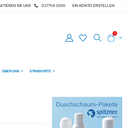
KTIEREN SIE UNS
037754 3090
EIN KONTO ERSTELLEN
Artikel
0
Warenkor
ÜBER UNS
STANDORTE