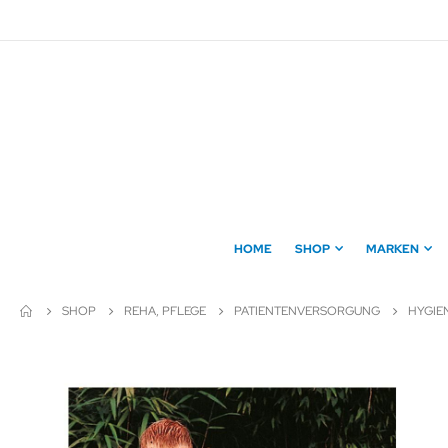
Direkt
zum
Inhalt
HOME
SHOP
MARKEN
SHOP
REHA, PFLEGE
PATIENTENVERSORGUNG
HYGIE
Zum
Ende
der
Bildergalerie
springen