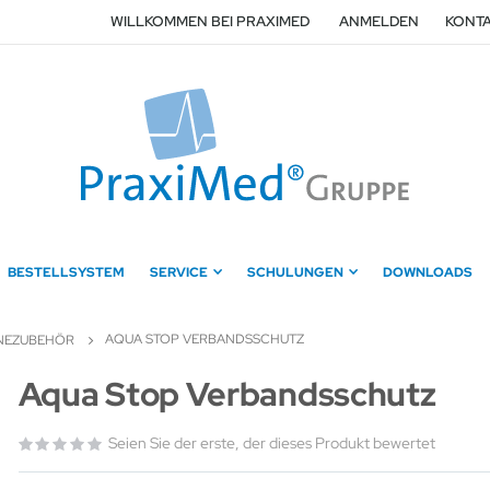
WILLKOMMEN BEI PRAXIMED
ANMELDEN
KONTA
BESTELLSYSTEM
SERVICE
SCHULUNGEN
DOWNLOADS
AQUA STOP VERBANDSSCHUTZ
NEZUBEHÖR
Zum
Aqua Stop Verbandsschutz
Anfang
der
Seien Sie der erste, der dieses Produkt bewertet
Bildergalerie
springen