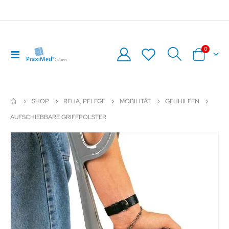
Artikel
0
Navigation
Warenkor
umschalten
SHOP
REHA, PFLEGE
MOBILITÄT
GEHHILFEN
AUFSCHIEBBARE GRIFFPOLSTER
Zum
Z
Ende
An
der
de
Bildergalerie
Bil
springen
sp