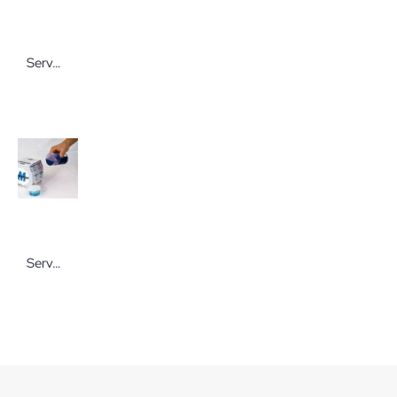
Servoprax Pressure Man II Chrome Line Blutdruckmessgerät
Servoprax Parafilm Abdeckfolie Elastische Verschlussfolie