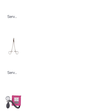
Servoprax Power-Web Übungsnetz
Servoprax Nadelhalter nach Majo-Hegar Wiederverwendbare chirurgische Instrumente