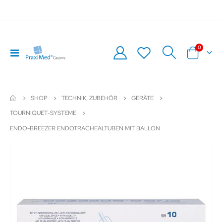
Artikel
0
Navigation
Warenkor
umschalten
SHOP
TECHNIK, ZUBEHÖR
GERÄTE
TOURNIQUET-SYSTEME
ENDO-BREEZER ENDOTRACHEALTUBEN MIT BALLON
Zum
Z
Ende
An
der
de
Bildergalerie
Bil
springen
sp