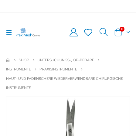
Artikel
0
Navigation
Warenkor
umschalten
SHOP
UNTERSUCHUNGS-, OP-BEDARF
INSTRUMENTE
PRAXISINSTRUMENTE
HAUT- UND FADENSCHERE WIEDERVERWENDBARE CHIRURGISCHE
INSTRUMENTE
Zum
Z
Ende
An
der
de
Bildergalerie
Bil
springen
sp