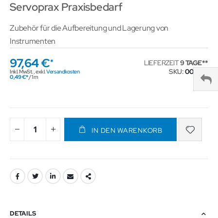
Servoprax Praxisbedarf
Zubehör für die Aufbereitung und Lagerung von
Instrumenten
97,64 €
LIEFERZEIT
9 TAGE
SKU
001539
Inkl. MwSt.
,
exkl.
Versandkosten
0,49 €
/ 1 m
IN DEN WARENKORB
DETAILS