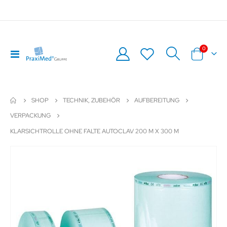
Artikel
0
Navigation
Warenkor
umschalten
SHOP
TECHNIK, ZUBEHÖR
AUFBEREITUNG
VERPACKUNG
KLARSICHTROLLE OHNE FALTE AUTOCLAV 200 M X 300 M
Zum
Z
Ende
An
der
de
Bildergalerie
Bil
springen
sp