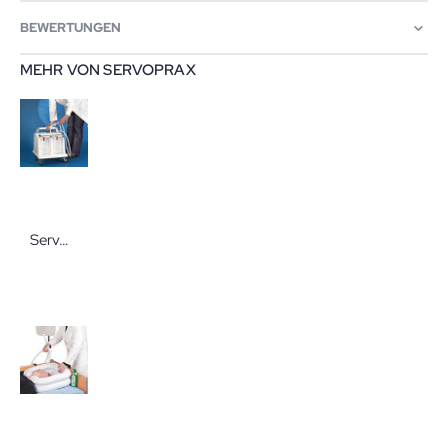
BEWERTUNGEN
MEHR VON SERVOPRAX
Servoprax New Hospivac 350 Chirurgiesauger Profi mit Fußschalter und 2 umschaltbaren Saugbehältern