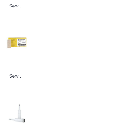
Servoprax Mobile Dusche mit Kopfbrause (ohne Kopfwaschbecken)
Servoprax Dauernadeln 0,22 x 1,5 mm 100 Stück