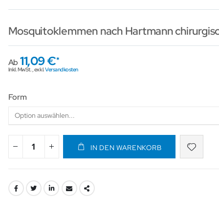
Mosquitoklemmen nach Hartmann chirurgisc
11,09 €
Ab
Inkl. MwSt.
,
exkl.
Versandkosten
Form
IN DEN WARENKORB