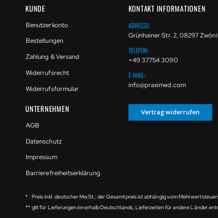
KUNDE
KONTAKT INFORMATIONEN
ADRESSE:
Benutzerkonto
Grünhainer Str. 2, 08297 Zwöni
Bestellungen
TELEFON:
Zahlung & Versand
+49 37754 3090
Widerrufsrecht
E-MAIL:
info@praximed.com
Widerrufsformular
UNTERNEHMEN
Vertrag widerrufen
AGB
Datenschutz
Impressum
Barrierefreiheitserklärung
*
Preis inkl. deutscher MwSt.; der Gesamtpreis ist abhängig vom Mehrwertsteuer
**
gilt für Lieferungen innerhalb Deutschlands, Lieferzeiten für andere Länder e