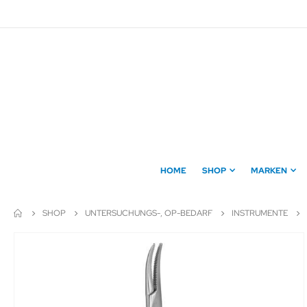
Direkt
zum
Inhalt
HOME
SHOP
MARKEN
SHOP
UNTERSUCHUNGS-, OP-BEDARF
INSTRUMENTE
Zum
Ende
der
Bildergalerie
springen