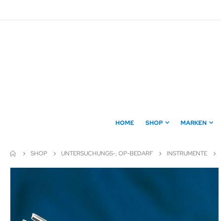
Direkt
zum
Inhalt
HOME
SHOP
MARKEN
SHOP
UNTERSUCHUNGS-, OP-BEDARF
INSTRUMENTE
Zum
Ende
der
Bildergalerie
springen