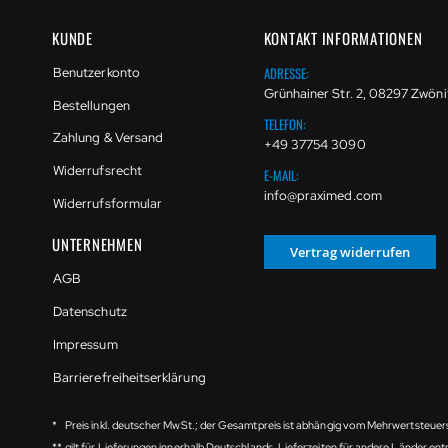
KUNDE
KONTAKT INFORMATIONEN
ADRESSE:
Benutzerkonto
Grünhainer Str. 2, 08297 Zwöni
Bestellungen
TELEFON:
Zahlung & Versand
+49 37754 3090
Widerrufsrecht
E-MAIL:
info@praximed.com
Widerrufsformular
UNTERNEHMEN
Vertrag widerrufen
AGB
Datenschutz
Impressum
Barrierefreiheitserklärung
*
Preis inkl. deutscher MwSt.; der Gesamtpreis ist abhängig vom Mehrwertsteuer
**
gilt für Lieferungen innerhalb Deutschlands, Lieferzeiten für andere Länder e