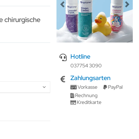
Previous
Next
 chirurgische
Hotline
037754 3090
Zahlungsarten
Vorkasse
PayPal
Rechnung
Kreditkarte