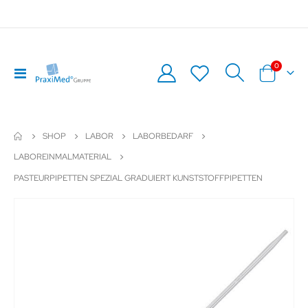
Artikel
0
Navigation
Warenkor
umschalten
SHOP
LABOR
LABORBEDARF
LABOREINMALMATERIAL
PASTEURPIPETTEN SPEZIAL GRADUIERT KUNSTSTOFFPIPETTEN
Zum
Z
Ende
An
der
de
Bildergalerie
Bil
springen
sp