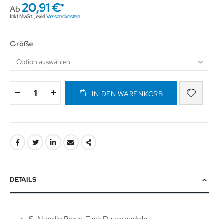
20,91 €
Ab
Inkl. MwSt.
,
exkl.
Versandkosten
Größe
IN DEN WARENKORB
DETAILS
S-Needle Press-Tack Dauernadeln