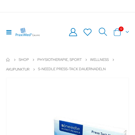
Artikel
0
Navigation
Warenkor
umschalten
SHOP
PHYSIOTHERAPIE, SPORT
WELLNESS
S-NEEDLE PRESS-TACK DAUERNADELN
AKUPUNKTUR
Zum
Z
Ende
An
der
de
Bildergalerie
Bil
springen
sp