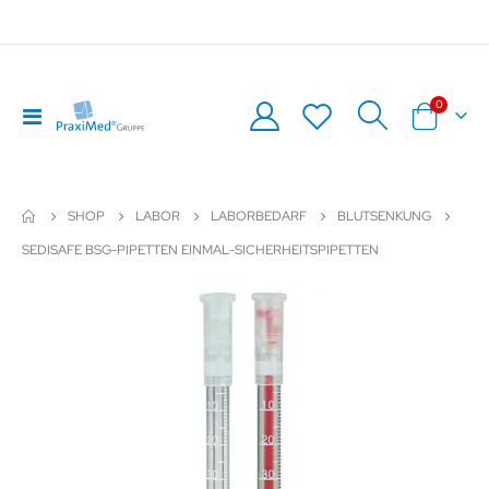
0
Navigation
Warenkor
umschalten
SHOP
LABOR
LABORBEDARF
BLUTSENKUNG
SEDISAFE BSG-PIPETTEN EINMAL-SICHERHEITSPIPETTEN
Zum
Z
Ende
An
der
de
Bildergalerie
Bil
springen
sp