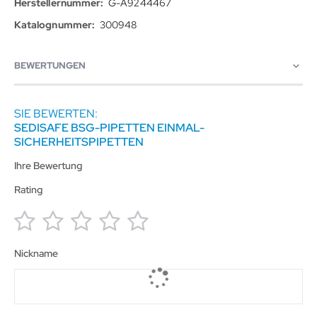
G-A9244467
300948
BEWERTUNGEN
SIE BEWERTEN:
SEDISAFE BSG-PIPETTEN EINMAL-
SICHERHEITSPIPETTEN
Ihre Bewertung
Rating
1
2
3
4
5
Nickname
star
stars
stars
stars
stars