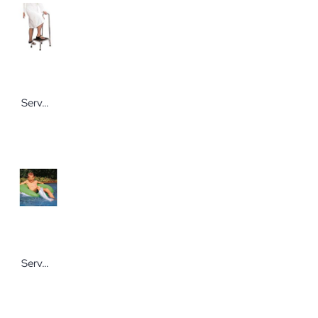
Servoprax Wannen-Einstiegshilfe Antirutsch Trethocker in verschiedenen Ausführungen
Servoprax Aqua Stop Verbandsschutz