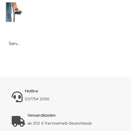
Servoprax Aufschiebbare Griffpolster
Hotline
037754 3090
Versandkosten
ab 200 € frei innerhalb Deutschlands