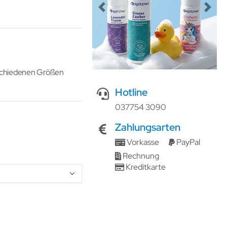
Previous
Next
erschiedenen Größen
Hotline
037754 3090
Zahlungsarten
Vorkasse
PayPal
Rechnung
Kreditkarte