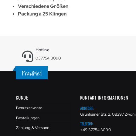
Verschiedene Größen
Packung à 25 Klingen
Hotline
037754 3090
KUNDE
KONTAKT INFORMATIONEN
ADRESSE:
Benutzerkonto
Grünhainer Str. 2, 08297 Zwöni
Bestellungen
TELEFON:
Zahlung & Versand
+49 37754 3090