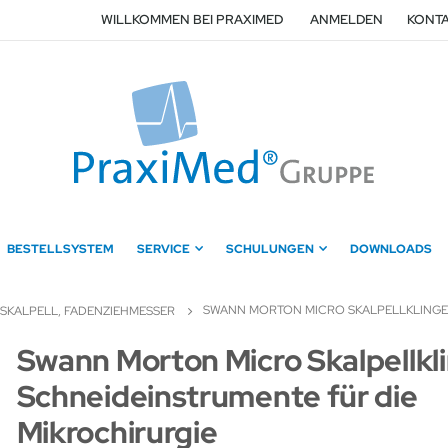
WILLKOMMEN BEI PRAXIMED
ANMELDEN
KONTA
BESTELLSYSTEM
SERVICE
SCHULUNGEN
DOWNLOADS
SWANN MORTON MICRO SKALPELLKLINGEN
SKALPELL, FADENZIEHMESSER
Zum
Swann Morton Micro Skalpellkl
Anfang
Schneideinstrumente für die
der
Bildergalerie
Mikrochirurgie
springen