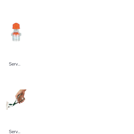
Servoprax Peep-Ventil Einweg Druckventil oder Adapter
Servoprax Verbandschere nach Seutin 23 cm Wiederverwendbare chirurgische Instrumente