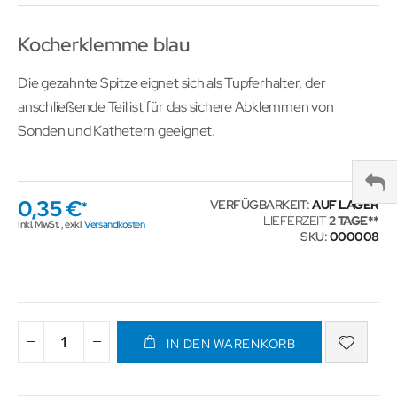
Kocherklemme blau
Die gezahnte Spitze eignet sich als Tupferhalter, der
anschließende Teil ist für das sichere Abklemmen von
Sonden und Kathetern geeignet.
0,35 €
VERFÜGBARKEIT:
AUF LAGER
LIEFERZEIT
2 TAGE
Inkl. MwSt.
,
exkl.
Versandkosten
SKU
000008
IN DEN WARENKORB