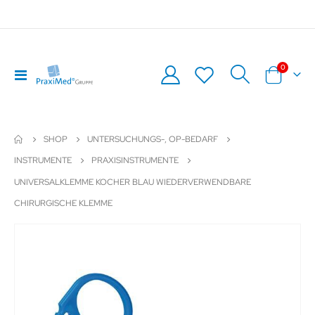
Artikel
0
Navigation
Warenkor
umschalten
SHOP
UNTERSUCHUNGS-, OP-BEDARF
INSTRUMENTE
PRAXISINSTRUMENTE
UNIVERSALKLEMME KOCHER BLAU WIEDERVERWENDBARE
CHIRURGISCHE KLEMME
Zum
Z
Ende
An
der
de
Bildergalerie
Bil
springen
sp