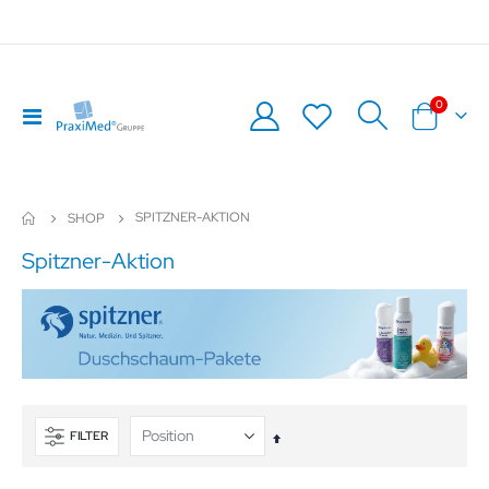
Artikel
0
Navigation
Warenkor
umschalten
SPITZNER-AKTION
SHOP
Spitzner-Aktion
FILTER
In
absteigender
Reihenfolge