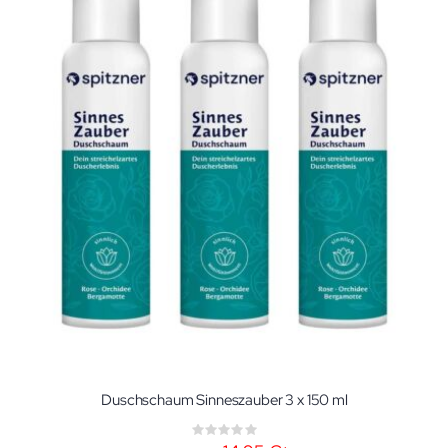
Duschschaum Sinneszauber 3 x 150 ml
Rating:
0%
Sonderangebot