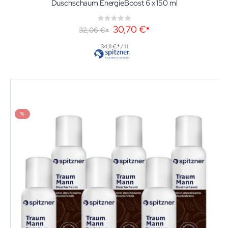
Duschschaum EnergieBoost 6 x 150 ml
Rating:
0%
Sonderangebot
30,70 €
32,06 €
34,11 €
/ 1 l
%