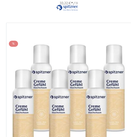
33,22 €
/ 1 l
%