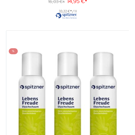
14,95 €
16,03 €
33,22 €
/ 1 l
%