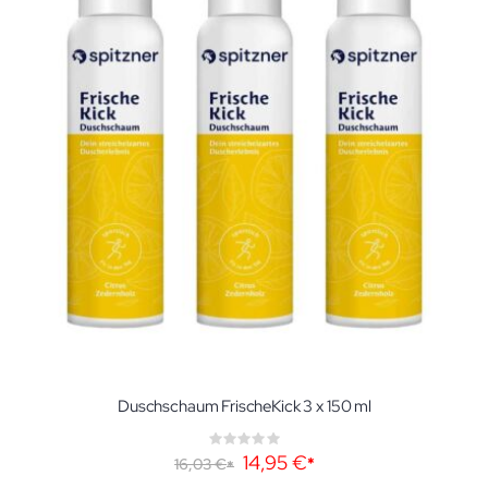
Duschschaum FrischeKick 3 x 150 ml
Rating:
0%
Sonderangebot
14,95 €
16,03 €