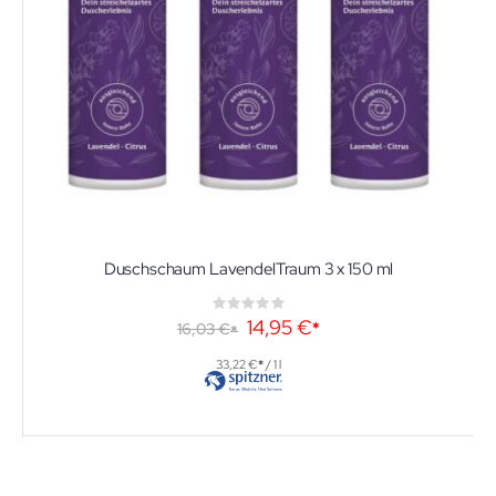
Duschschaum LavendelTraum 3 x 150 ml
Rating:
0%
Sonderangebot
14,95 €
16,03 €
33,22 €
/ 1 l