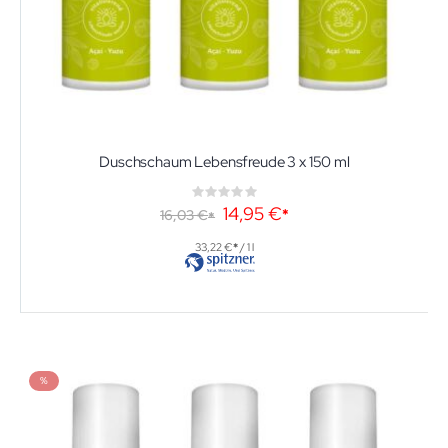
Duschschaum Lebensfreude 3 x 150 ml
Rating:
0%
Sonderangebot
14,95 €
16,03 €
33,22 €
/ 1 l
%