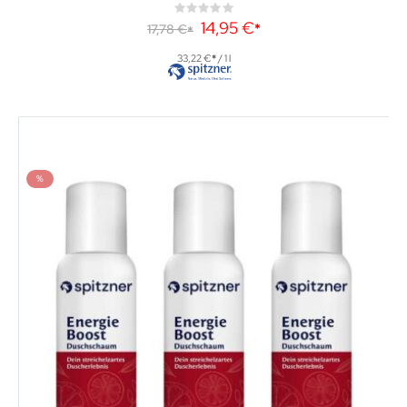
Rating:
0%
Sonderangebot
14,95 €
17,78 €
33,22 €
/ 1 l
%