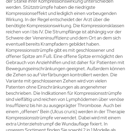
der Stärke ihrer Kompressionswirkung unterschieden
werden. Stützstrümpfe haben die niedrigste
Kompressionseffekt und lediglich einen vorbeugenden
Wirkung. In der Regel entscheidet der Arzt über die
benötigte Kompressionswirkung. Die Kompressionsklassen
reichen von I bis IV. Die Strumpflänge ist abhängig vor der
Schwere der Veneninsuffizienz und dem Ort an dem sich
eventuell bereits Krampfadern gebildet haben.
Kompressionsstrümpfe gibt es mit geschlossener und
offener Spitze am Fuß. Eine offene Spitze ermöglicht den
Gebrauch von Anziehhilfen und ist daher für Patienten mit
Bewegungseinschränkungen geeignet. Außerdem können
die Zehen so auf Verfärbungen kontrolliert werden. Die
Variante mit geschlossenen Zehen wird von vielen
Patenten ohne Einschränkungen als angenehmer
beschrieben. Die Indikationen für Kompressionsstrümpfe
sind vielfältig und reichen von Lymphödemen über venöse
Insuffizienz bis hin zu ausgeprägter Thrombose. Auch bei
einem „offenen“ Bein (Ulcus cruris) werden in der Therapie
Kompressionsstrümpfe verwendet. Dabei wird mit einem
extra Unterziehstrumpf die Wundauflage fixiert. In
unserem Sortiment finden Sie sowohl 2 in 1 Modelle als