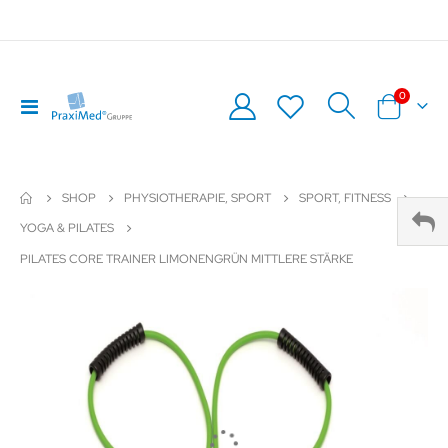
0
Navigation
Warenkor
umschalten
SHOP
PHYSIOTHERAPIE, SPORT
SPORT, FITNESS
YOGA & PILATES
PILATES CORE TRAINER LIMONENGRÜN MITTLERE STÄRKE
Zum
Z
Ende
An
der
de
Bildergalerie
Bil
springen
sp