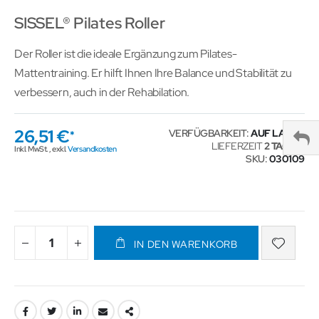
SISSEL® Pilates Roller
Der Roller ist die ideale Ergänzung zum Pilates-
Mattentraining. Er hilft Ihnen Ihre Balance und Stabilität zu
verbessern, auch in der Rehabilation.
26,51 €
VERFÜGBARKEIT:
AUF LAGER
LIEFERZEIT
2 TAGE
Inkl. MwSt.
,
exkl.
Versandkosten
SKU
030109
IN DEN WARENKORB