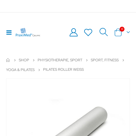
Artikel
0
Navigation
Warenkor
umschalten
SHOP
PHYSIOTHERAPIE, SPORT
SPORT, FITNESS
PILATES ROLLER WEISS
YOGA & PILATES
Zum
Z
Ende
An
der
de
Bildergalerie
Bil
springen
sp