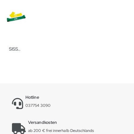
SISSEL Exercise Loop 2er Set
Hotline
037754 3090
Versandkosten
ab 200 € frei innerhalb Deutschlands