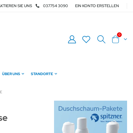
KTIEREN SIE UNS
037754 3090
EIN KONTO ERSTELLEN
Artikel
0
Warenkor
ÜBER UNS
STANDORTE
E
3
se