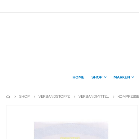
Direkt
zum
Inhalt
HOME
SHOP
MARKEN
SHOP
VERBANDSTOFFE
VERBANDMITTEL
KOMPRESS
Zum
Ende
der
Bildergalerie
springen