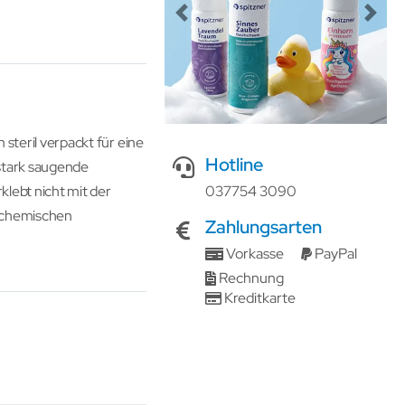
Previous
Next
 steril verpackt für eine
Hotline
stark saugende
037754 3090
klebt nicht mit der
e chemischen
Zahlungsarten
Vorkasse
PayPal
Rechnung
Kreditkarte