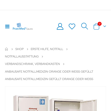
Artikel
0
Navigation
Warenkor
umschalten
SHOP
ERSTE HILFE, NOTFALL
NOTFALLAUSSTATTUNG
VERBANDSCHRANK, VERBANDKASTEN
ANBAUSAFE NOTFALLMEDIZIN ORANGE ODER WEISS GEFÜLLT A
NBAUSAFE NOTFALLMEDIZIN GEFÜLLT ORANGE ODER WEISS
Zum
Z
Ende
An
der
de
Bildergalerie
Bil
springen
sp