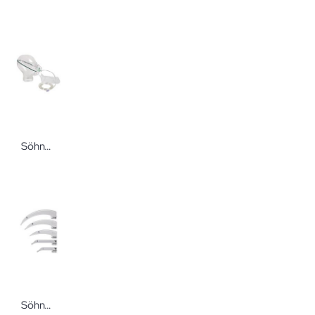
Söhngen Sauerstoff-Atemmaske O2 Atemmaske
Söhngen Einmal-Leuchtspatel Einmal-Laryngoskopleuchtspatel