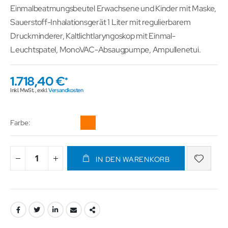
Einmalbeatmungsbeutel Erwachsene und Kinder mit Maske,
Sauerstoff-Inhalationsgerät 1 Liter mit regulierbarem
Druckminderer, Kaltlichtlaryngoskop mit Einmal-
Leuchtspatel, MonoVAC-Absaugpumpe, Ampullenetui.
1.718,40 €
Inkl. MwSt.
,
exkl.
Versandkosten
Farbe
IN DEN WARENKORB