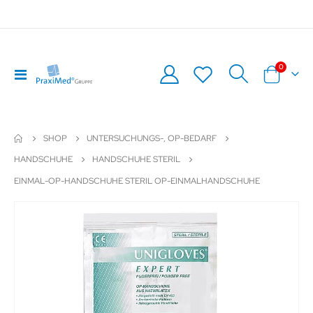
Artikel
0
Navigation
Warenkor
umschalten
SHOP
UNTERSUCHUNGS-, OP-BEDARF
HANDSCHUHE
HANDSCHUHE STERIL
EINMAL-OP-HANDSCHUHE STERIL OP-EINMALHANDSCHUHE
Zum
Z
Ende
An
der
de
Bildergalerie
Bil
springen
sp