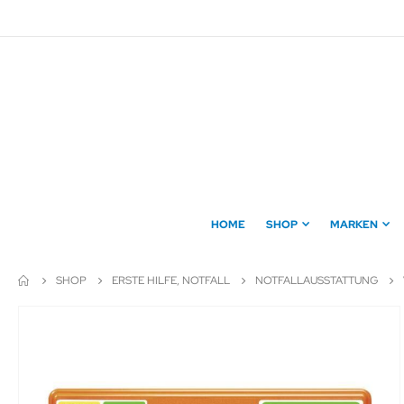
Direkt
zum
Inhalt
HOME
SHOP
MARKEN
SHOP
ERSTE HILFE, NOTFALL
NOTFALLAUSSTATTUNG
Zum
Ende
der
Bildergalerie
springen