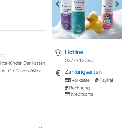
Previous
Next
Hotline
it
037754 3090
ita-Kinder. Der Kasten
einer Größe von 260 x
Zahlungsarten
Vorkasse
PayPal
Rechnung
Kreditkarte