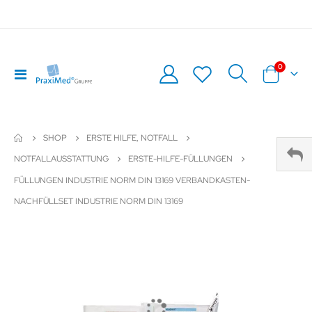
0
Navigation
Warenkor
umschalten
SHOP
ERSTE HILFE, NOTFALL
NOTFALLAUSSTATTUNG
ERSTE-HILFE-FÜLLUNGEN
FÜLLUNGEN INDUSTRIE NORM DIN 13169 VERBANDKASTEN-
NACHFÜLLSET INDUSTRIE NORM DIN 13169
Zum
Z
Ende
An
der
de
Bildergalerie
Bil
springen
sp