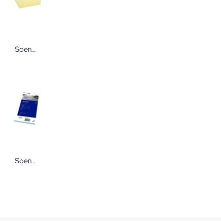
Soennecken Haftnotizwürfel gelb 76x76 mm 400 Blatt Klebezettel von Soennecken
Soennecken Briefumschläge Selbstklebende Briefhüllen DIN lang ohne Fenster grau 1000 Stück