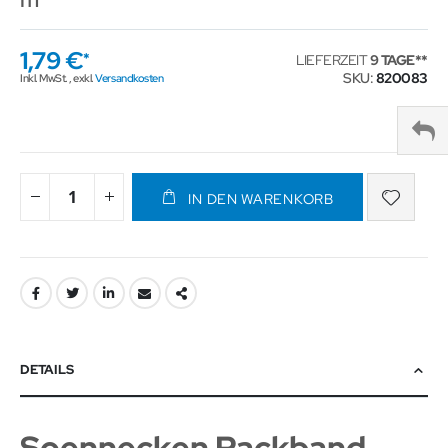
1,79 €
LIEFERZEIT
9 TAGE
SKU
820083
Inkl. MwSt.
,
exkl.
Versandkosten
IN DEN WARENKORB
DETAILS
Soennecken Packband