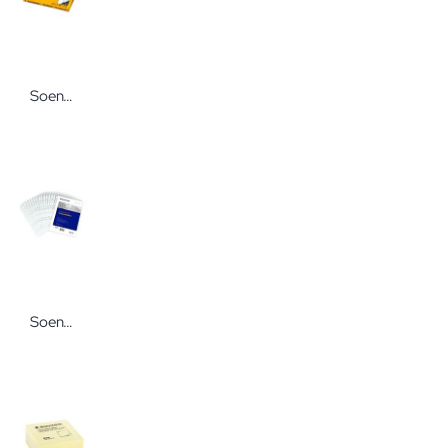
Soennecken Universal-Etiketten 105x148 mm 400 Stück Mehrzwecketikettenblätter von Soennecken
Soennecken Prospekthüllen DIN A5 100 Stück Klarsichtfolien von Soennecken