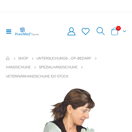
0
Navigation
Warenkor
umschalten
SHOP
UNTERSUCHUNGS-, OP-BEDARF
HANDSCHUHE
SPEZIALHANDSCHUHE
VETERINÄRHANDSCHUHE 100 STÜCK
Zum
Z
Ende
An
der
de
Bildergalerie
Bil
springen
sp