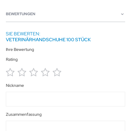
BEWERTUNGEN
SIE BEWERTEN:
VETERINÄRHANDSCHUHE 100 STÜCK
Ihre Bewertung
Rating
1
2
3
4
5
Nickname
star
stars
stars
stars
stars
Zusammenfassung