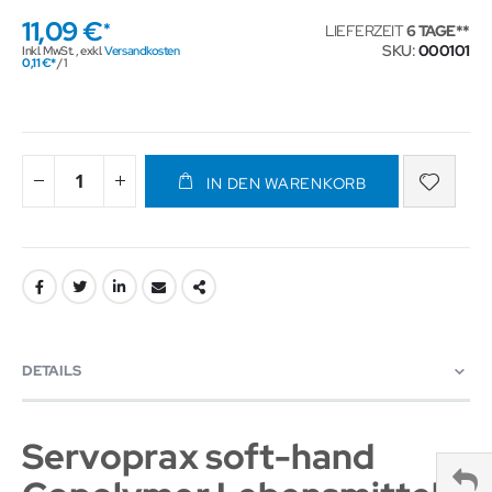
11,09 €
LIEFERZEIT
6 TAGE
SKU
000101
Inkl. MwSt.
,
exkl.
Versandkosten
0,11 €
/ 1
IN DEN WARENKORB
DETAILS
Servoprax soft-hand